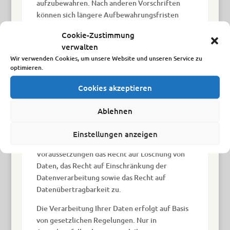
aufzubewahren. Nach anderen Vorschriften
können sich längere Aufbewahrungsfristen
ergeben, zum Beispiel 30 Jahre bei
Cookie-Zustimmung
Röntgenaufzeichnungen laut Paragraf 28
verwalten
Absatz 3 der Röntgenverordnung.
Wir verwenden Cookies, um unsere Website und unseren Service zu
optimieren.
IHRE RECHTE
Cookies akzeptieren
Sie haben das Recht, über die Sie betreffenden
personenbezogenen Daten Auskunft zu
Ablehnen
erhalten. Auch können Sie die Berichtigung
unrichtiger Daten verlangen.
Einstellungen anzeigen
Darüber hinaus steht Ihnen unter bestimmten
Voraussetzungen das Recht auf Löschung von
Daten, das Recht auf Einschränkung der
Datenverarbeitung sowie das Recht auf
Datenübertragbarkeit zu.
Die Verarbeitung Ihrer Daten erfolgt auf Basis
von gesetzlichen Regelungen. Nur in