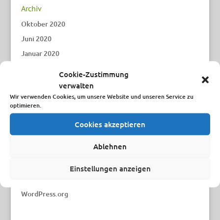
Archiv
Oktober 2020
Juni 2020
Januar 2020
Dezember 2019
Cookie-Zustimmung
verwalten
Kategorien
Wir verwenden Cookies, um unsere Website und unseren Service zu
optimieren.
Uncategorized
Cookies akzeptieren
Meta
Ablehnen
Anmelden
Eintrags-Feed
Einstellungen anzeigen
Kommentar-Feed
WordPress.org