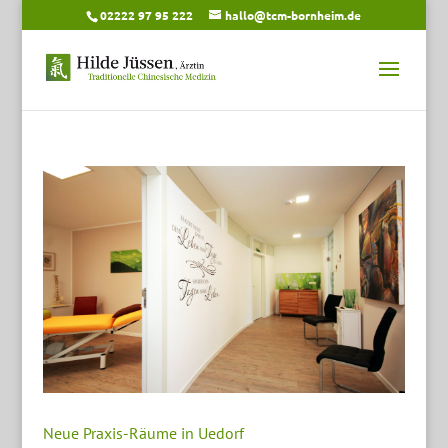
02222 97 95 222
hallo@tcm-bornheim.de
Neue Praxis-Räume in Uedorf